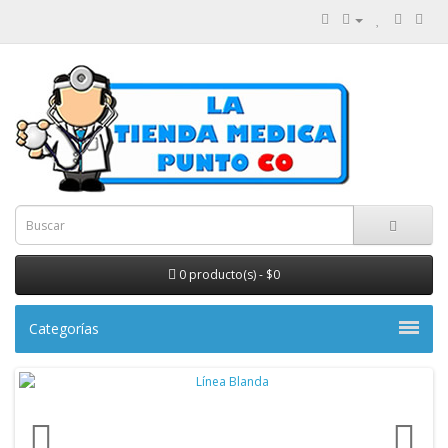
0 producto(s) - $0
Categorías